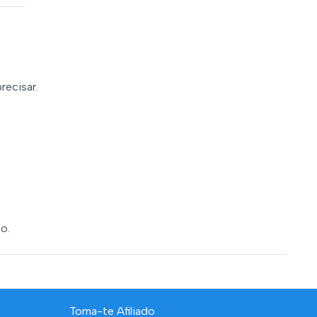
recisar.
o.
Torna-te Afiliado