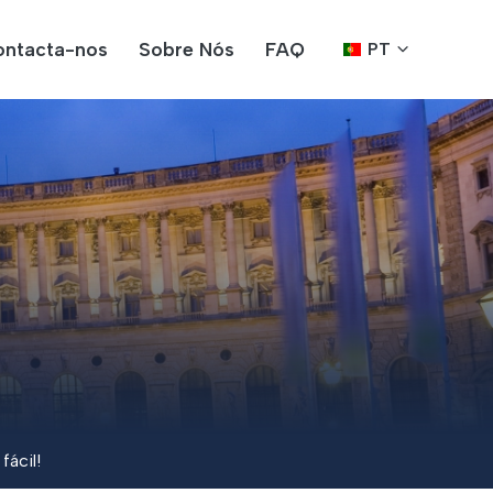
ntacta-nos
Sobre Nós
FAQ
PT
ácil!