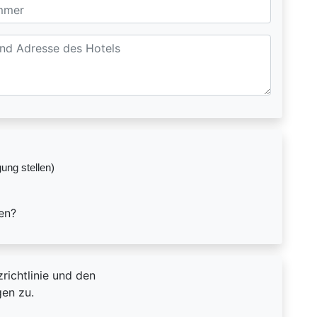
gung stellen)
en?
richtlinie und den
en zu.