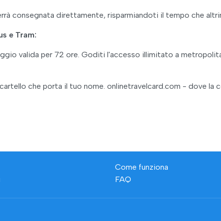
verrà consegnata direttamente, risparmiandoti il tempo che altrime
us e Tram:
aggio valida per 72 ore. Goditi l'accesso illimitato a metropol
 un cartello che porta il tuo nome. onlinetravelcard.com - dove l
Come funziona
i
FAQ