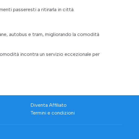
nti passeresti a ritirarla in città.
itane, autobus e tram, migliorando la comodità
a comodità incontra un servizio eccezionale per
Diventa Affiliato
Termini e condizioni