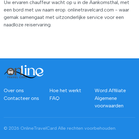
Uw ervaren chauffeur wacht op u in de Aankomsthal, met
een bord met uw naam erop. onlinetravelcard.com - waar
gemak samengaat met uitzonderlijke service voor een
naadloze reiservaring.
Over ons
Hoe het werkt
Word Affiliate
Contacteer ons
FAQ
Algemene
voorwaarden
© 2026 OnlineTravelCard
Alle rechten voorbehouden.