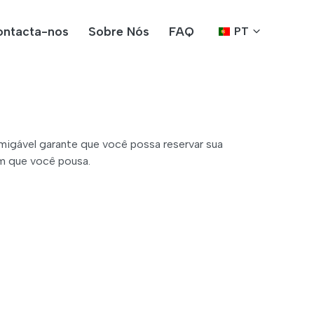
ntacta-nos
Sobre Nós
FAQ
PT
igável garante que você possa reservar sua
m que você pousa.